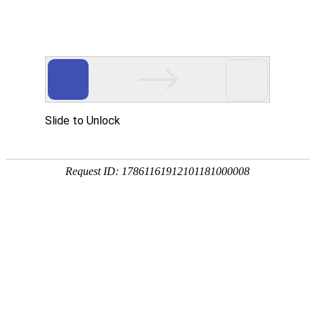
中文
/
EN
文化理念
文化工程
员工文苑
文化手册
身边的榜样丨黄文成：人勤春早争朝夕 勇当降本增效
的“排头兵”
“每一分每一秒都是起点，找对方向，风雨兼程才不辜负。纵有疾
风起，人生不言弃！” 这是黄文成最喜欢的一句格言。黄文成，2014年
7月加入JXF吉祥坊，8年来他始终坚守在自己的工作岗位上，努力践行
着自己的格言，奉献青春和汗水。8年来，他是同事眼中虚心学习的“好
学生”，是车间基础管理生产工作中细心的“老班长”，也是公司降本增效
的“排头兵”。
笨鸟先飞 做学习态度最好的“好学生”