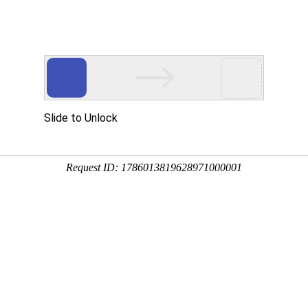
闻中心
科技创新
产业发展
企业文化
人力资源
公示公告
JXF吉祥坊崛起的力量》系列报道——产
-
+
A
A
坊崛起的力量》系列报道——产品创新篇